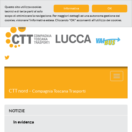
Questo sito utilizza cookies
Informativa
OK
tecnici e di terze parti al solo
scopo di ottimizzare la navigazione. Per maggiori dettagli ed una autonoma gestione dei
cookies, visionare l'informativa estesa. Cliccando "OK" acconsenti all'utilizzo dei cookies.
Toggle
navigati
CTT nord
– Compagnia Toscana Trasporti
NOTIZIE
In evidenza